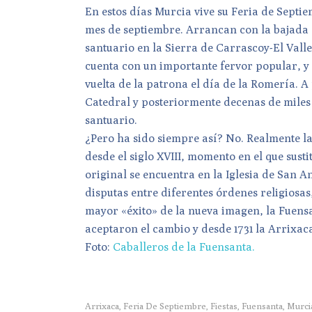
En estos días Murcia vive su Feria de Septie
mes de septiembre. Arrancan con la bajada d
santuario en la Sierra de Carrascoy-El Valle
cuenta con un importante fervor popular, y 
vuelta de la patrona el día de la Romería. A
Catedral y posteriormente decenas de mile
santuario.
¿Pero ha sido siempre así? No. Realmente l
desde el siglo XVIII, momento en el que susti
original se encuentra en la Iglesia de San 
disputas entre diferentes órdenes religiosas,
mayor «éxito» de la nueva imagen, la Fuensa
aceptaron el cambio y desde 1731 la Arrixac
Foto:
Caballeros de la Fuensanta.
Arrixaca
Feria De Septiembre
Fiestas
Fuensanta
Murci
,
,
,
,