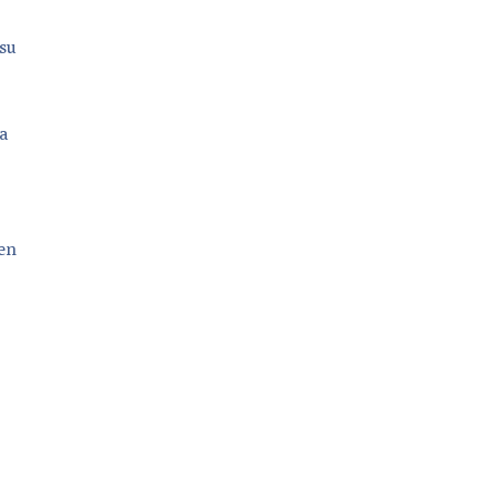
su
la
gen