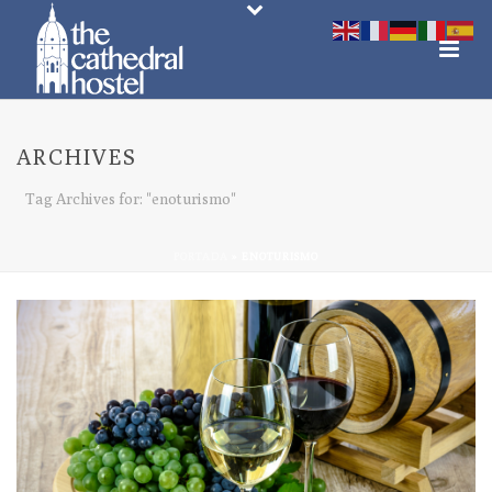
ARCHIVES
Tag Archives for: "enoturismo"
PORTADA
»
ENOTURISMO