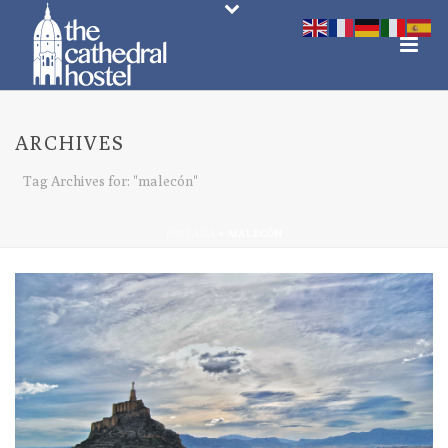
ARCHIVES
Tag Archives for: "malecón"
PORTADA
»
MALECÓN